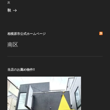
ビ
稿
次
次
ゲ
の
秋
投
ー
稿
シ
ョ
相模原市公式ホームページ
ン
南区
当店のお薦め物件!!