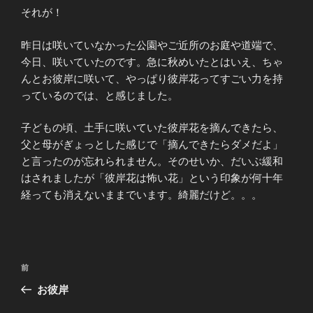
それが！
昨日は咲いていなかった公園やご近所のお庭や道端で、
今日、咲いていたのです。急に秋めいたとはいえ、ちゃ
んとお彼岸に咲いて、やっぱり彼岸花ってすごい力を持
っているのでは、と感じました。
子どもの頃、土手に咲いていた彼岸花を摘んできたら、
父と母がぎょっとした感じで「摘んできたらダメだよ」
と言ったのが忘れられません。そのせいか、だいぶ緩和
はされましたが「彼岸花は怖い花」という印象が何十年
経っても消えないままでいます。綺麗だけど。。。
投
前
前
稿
の
お彼岸
ナ
投