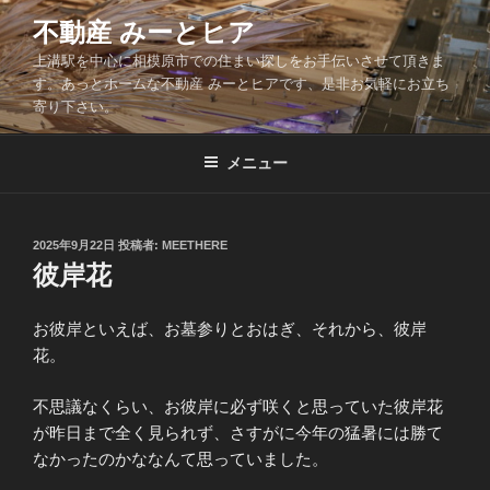
コ
不動産 みーとヒア
ン
上溝駅を中心に相模原市での住まい探しをお手伝いさせて頂きま
テ
す。あっとホームな不動産 みーとヒアです、是非お気軽にお立ち
ン
寄り下さい。
ツ
へ
メニュー
ス
キ
ッ
投
2025年9月22日
投稿者:
MEETHERE
プ
稿
彼岸花
日:
お彼岸といえば、お墓参りとおはぎ、それから、彼岸
花。
不思議なくらい、お彼岸に必ず咲くと思っていた彼岸花
が昨日まで全く見られず、さすがに今年の猛暑には勝て
なかったのかななんて思っていました。