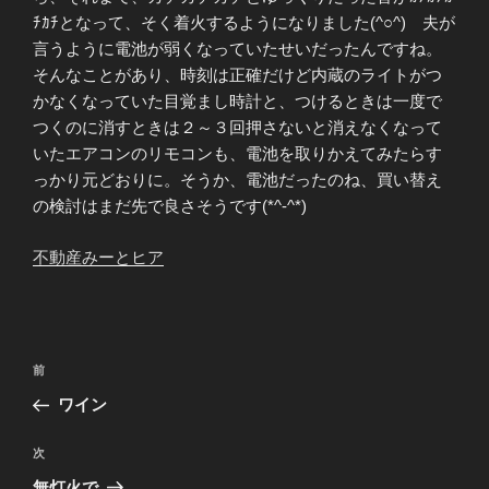
ﾁｶﾁとなって、そく着火するようになりました(^○^) 夫が
言うように電池が弱くなっていたせいだったんですね。
そんなことがあり、時刻は正確だけど内蔵のライトがつ
かなくなっていた目覚まし時計と、つけるときは一度で
つくのに消すときは２～３回押さないと消えなくなって
いたエアコンのリモコンも、電池を取りかえてみたらす
っかり元どおりに。そうか、電池だったのね、買い替え
の検討はまだ先で良さそうです(*^-^*)
不動産みーと
ヒア
投
前
前
稿
の
ワイン
ナ
投
ビ
稿
次
次
ゲ
の
無灯火で