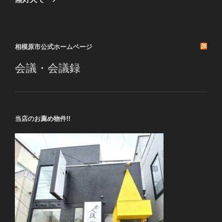
投
ー
稿
シ
ョ
相模原市公式ホームページ
ン
会議・会議録
当店のお薦め物件!!