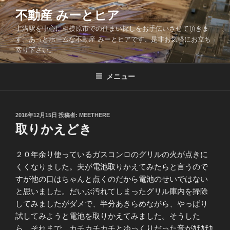
コ
不動産 みーとヒア
ン
上溝駅を中心に相模原市での住まい探しをお手伝いさせて頂きま
テ
す。あっとホームな不動産 みーとヒアです、是非お気軽にお立ち
ン
寄り下さい。
ツ
へ
メニュー
ス
キ
ッ
投
2016年12月15日
投稿者:
MEETHERE
プ
稿
取りかえどき
日:
２０年余り使っているガスコンロのグリルの火が点きに
くくなりました。夫が電池取りかえてみたらと言うので
すが他の口はちゃんと点くのだから電池のせいではない
と思いました。だいぶ汚れてしまったグリル庫内を掃除
してみましたがダメで、半分あきらめながら、やっぱり
試してみようと電池を取りかえてみました。そうした
ら、それまで、カチカチカチとゆっくりだった音がｶﾁｶﾁｶ