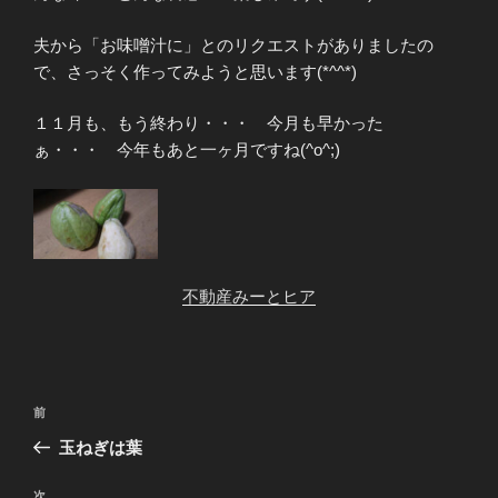
夫から「お味噌汁に」とのリクエストがありましたの
で、さっそく作ってみようと思います(*^^*)
１１月も、もう終わり・・・ 今月も早かった
ぁ・・・ 今年もあと一ヶ月ですね(^o^;)
不動産みーとヒア
投
前
前
稿
の
玉ねぎは葉
ナ
投
ビ
稿
次
次