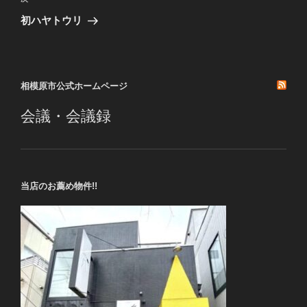
ゲ
の
初ハヤトウリ
投
ー
稿
シ
ョ
相模原市公式ホームページ
ン
会議・会議録
当店のお薦め物件!!