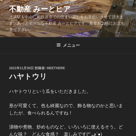
コ
不動産 みーとヒア
ン
上溝駅を中心に相模原市での住まい探しをお手伝いさせて頂きま
テ
す。あっとホームな不動産 みーとヒアです、是非お気軽にお立ち
ン
寄り下さい。
ツ
へ
メニュー
ス
キ
ッ
投
2021年11月30日
投稿者:
MEETHERE
プ
稿
ハヤトウリ
日:
ハヤトウリという瓜をいただきました。
形が可愛くて、色も綺麗なので、飾る物なのかと思いま
したが、食べられるんですね！
漬物や煮物、炒めものなど、いろいろに使えるそう。ど
んな味？ どんな食感？ 楽しみです(*´ڡ`●)