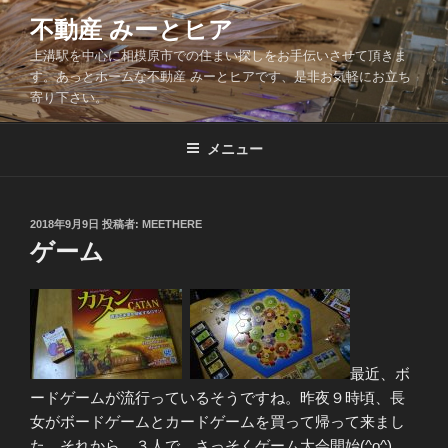
コ
不動産 みーとヒア
ン
上溝駅を中心に相模原市での住まい探しをお手伝いさせて頂きま
テ
す。あっとホームな不動産 みーとヒアです、是非お気軽にお立ち
ン
寄り下さい。
ツ
へ
メニュー
ス
キ
ッ
投
2018年9月9日
投稿者:
MEETHERE
プ
稿
ゲーム
日:
最近、ボ
ードゲームが流行っているそうですね。昨夜９時頃、長
女がボードゲームとカードゲームを買って帰って来まし
た。それから、３人で、さっそくゲーム大会開始(^o^)