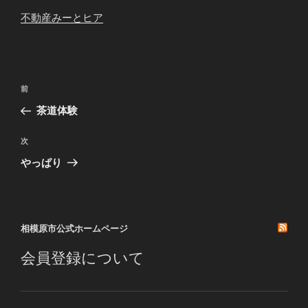
不動産みーとヒア
投
前
前
稿
の
茶道体験
ナ
投
ビ
稿
次
次
ゲ
の
やっぱり
投
ー
稿
シ
ョ
相模原市公式ホームページ
ン
会員登録について