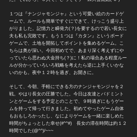
１つは『ナンジャモンジャ』という可愛い絵のカードゲ
ームで、ルールも簡単ですぐにできて、けっこう盛り上
がりました。記憶力と瞬発力(？)を要するので若い長女に
夫も私も完敗です。もう１つは『カタン』というボード
ゲームで、土地を開拓してポイントを集めるゲーム。こ
ちらは奥が深い。今回初めてで、あまり深く考えずにや
っていたら思わぬ大金持ち(？)に！私の場合ある程度ルー
ルが分かっていろいろ戦略を考えたら逆に上手くいかな
いのかも。夜中１２時を過ぎ、お開きに。
そして、今朝、手軽にできる方のナンジャモンジャを２
戦。やはり長女の圧勝でした。今日は友達とバドミント
ンとゲームをする予定とのことで、９時過ぎにもうゲー
ムを持って帰って行きました。初めてやったゲーム自体
もおもしろかったし、なによりゲームを一緒に楽しめた
時間がちょっとした幸せ(#^^#) 長女の滞在時間は約１２
時間でした(@^^)/~~~