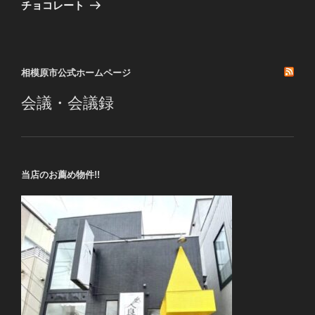
ゲ
の
チョコレート
投
ー
稿
シ
ョ
相模原市公式ホームページ
ン
会議・会議録
当店のお薦め物件!!