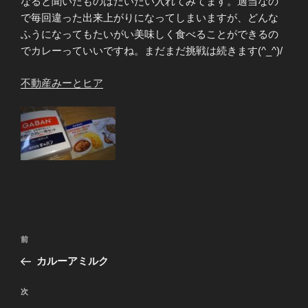
なると聞いたものはだいたい入れてみてます。適当なの
で毎回違った出来上がりになってしまいますが、どんな
ふうになってもたいがい美味しく食べることができるの
でカレーっていいですね。まだまだ挑戦は続きます(^_^)/
不動産みーとヒア
投
前
前
稿
の
カルーアミルク
ナ
投
ビ
稿
次
次