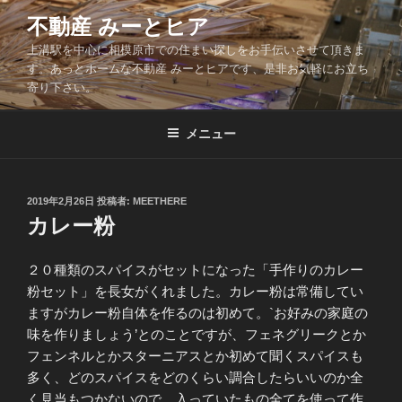
コ
不動産 みーとヒア
ン
上溝駅を中心に相模原市での住まい探しをお手伝いさせて頂きま
テ
す。あっとホームな不動産 みーとヒアです、是非お気軽にお立ち
ン
寄り下さい。
ツ
へ
メニュー
ス
キ
ッ
投
2019年2月26日
投稿者:
MEETHERE
プ
稿
カレー粉
日:
２０種類のスパイスがセットになった「手作りのカレー
粉セット」を長女がくれました。カレー粉は常備してい
ますがカレー粉自体を作るのは初めて。`お好みの家庭の
味を作りましょう’とのことですが、フェネグリークとか
フェンネルとかスターニアスとか初めて聞くスパイスも
多く、どのスパイスをどのくらい調合したらいいのか全
く見当もつかないので、入っていたもの全てを使って作