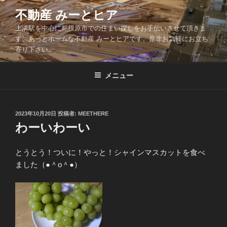
コ
不動産 みーとヒア
ン
上溝駅を中心に相模原市での住まい探しをお手伝いさせて頂きま
テ
す。あっとホームな不動産 みーとヒアです、是非お気軽にお立ち
ン
寄り下さい。
ツ
へ
メニュー
ス
キ
ッ
投
2023年10月20日
投稿者:
MEETHERE
プ
稿
わーいわーい
日:
とうとう！ついに！やっと！シャインマスカットを食べ
ました（●＾o＾●）