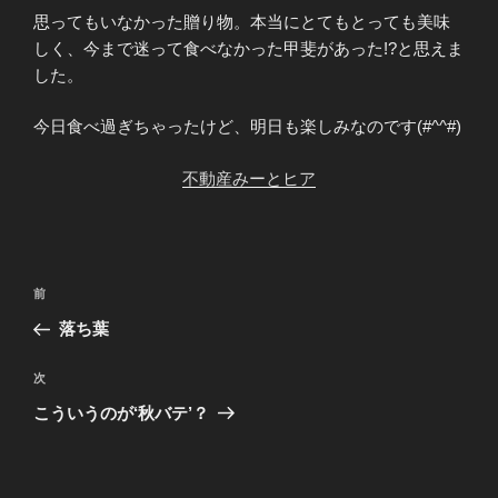
思ってもいなかった贈り物。本当にとてもとっても美味
しく、今まで迷って食べなかった甲斐があった!?と思えま
した。
今日食べ過ぎちゃったけど、明日も楽しみなのです(#^^#)
不動産みーとヒア
投
前
前
稿
の
落ち葉
ナ
投
ビ
稿
次
次
ゲ
の
こういうのが‘秋バテ’？
投
ー
稿
シ