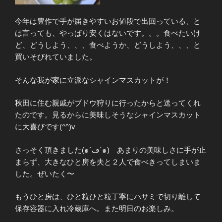
今年は豊作で手が届きやすいお値段で出回っている、と
は言っても、やっぱり安くはないです。。。食べたいけ
ど、どうしよう、、、食べようか、どうしよう、、、と
買いそびれていました。
そんな我が家に立派なシャインマスカットが！
秋田に住む親戚がブドウ狩りに行ったからと送ってくれ
たのです。見るからに美味しそうなシャインマスカット
に大喜びです(^^)v
さっそく頂きました(๑´ڡ`๑) あまりの美味しさに手が止
まらず、大きなひと房を夫と２人で食べきってしまいま
した。ぜいたく〜
もうひと房は、ひと粒ひと粒丁寧にハサミで切り離して
保存容器に入れ冷蔵庫へ。また明日のお楽しみ。