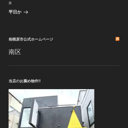
ビ
稿
次
次
ゲ
の
平日か
投
ー
稿
シ
ョ
相模原市公式ホームページ
ン
南区
当店のお薦め物件!!