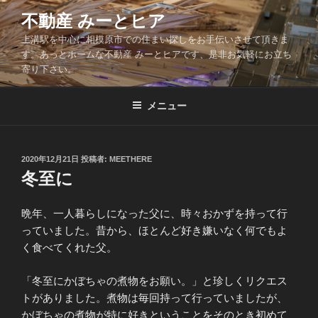
コ
不動産 みーとヒア
ン
上溝駅を中心に相模原市での住まい探しをお手伝いさせて頂きま
テ
す。あっとホームな不動産 みーとヒアです、是非お気軽にお立ち
ン
寄り下さい。
ツ
へ
メニュー
ス
キ
ッ
投
2020年12月21日
投稿者:
MEETHERE
プ
稿
冬至に
日:
晩年、一人暮らしになった父に、時々おかずを持って行
っていました。昔から、ほとんど好き嫌いなく何でもよ
く食べてくれた父。
「冬至にかぼちゃの煮物をお願い。」と珍しくリクエス
トがありました。煮物は毎回持って行っていましたが、
かぼちゃの煮物が特に好きということをそのとき初めて