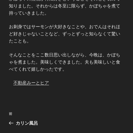
知りました。それからは冬至に限らず、かぼちゃを煮て
持っていきました。
お刺身ではサーモンが大好きなことや、おでんはそれほ
ど好きじゃないことなど、ずっとずっと知らなくて驚い
たことも。
そんなことをここ数日思い出しながら、今晩は、かぼち
ゃを煮ました。美味しくできました。夫も美味しいと食
べてくれて嬉しかったです。
不動産みーとヒア
投
前
前
稿
の
カリン風呂
ナ
投