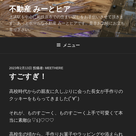
コ
不動産 みーとヒア
ン
上溝駅を中心に相模原市での住まい探しをお手伝いさせて頂きま
テ
す。あっとホームな不動産 みーとヒアです、是非お気軽にお立ち
ン
寄り下さい。
ツ
へ
メニュー
ス
キ
ッ
投
2023年2月13日
投稿者:
MEETHERE
プ
稿
すごすぎ！
日:
高校時代からの親友に久しぶりに会った長女が手作りの
クッキーをもらってきました(ﾟ∀ﾟ)
それが、ものすごーく、ものすごーく上手で可愛くて本
当に素敵(≧▽≦)♡♡♡
高校生の頃から、手作りお菓子やラッピングや添えられ