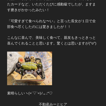
たカードなど、いただくたびに感動級でしたが、ますま
す磨きがかかったみたい！
「可愛すぎて食べられな〜い」と言った長女が１日で全
部食べ尽くしたのには驚きましたが！！
こんなに喜んで、美味しく食べて、親友もきっときっと
喜んでくれることと思います。驚くとは思いますが(^o^)
素晴らしいヽ(=´▽`=)ﾉ.｡.:*♡
不動産みーとヒア