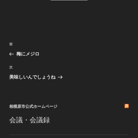
投
前
前
稿
の
梅にメジロ
ナ
投
ビ
稿
次
次
ゲ
の
美味しいんでしょうね
投
ー
稿
シ
ョ
相模原市公式ホームページ
ン
会議・会議録