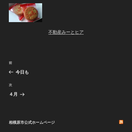
不動産みーとヒア
投
前
前
稿
の
今日も
ナ
投
ビ
稿
次
次
ゲ
の
４月
投
ー
稿
シ
ョ
相模原市公式ホームページ
ン