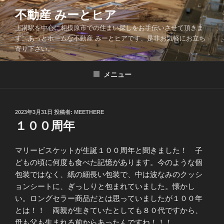
コ
不動産 みーとヒア
ン
上溝駅を中心に相模原市での住まい探しをお手伝いさせて頂きま
テ
す。あっとホームな不動産 みーとヒアです、是非お気軽にお立ち
ン
寄り下さい。
ツ
へ
メニュー
ス
キ
ッ
投
2023年3月31日
投稿者:
MEETHERE
プ
稿
１００周年
日:
マリービスケットが生誕１００周年と聞きました！ 子
どもの頃に何度も食べた記憶があります。今のような個
包装ではなく、紙の細長い包装で、中は波なみのクッシ
ョンシートに、ぎっしりと包まれていました。懐かし
い。ロングセラー商品だとは思っていましたが１００年
とは！！ 両親が生きていたとしても８０代ですから、
母も父も生まれる前からあったんですね！！！