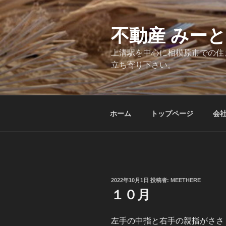
コ
ン
テ
不動産 みー
ン
上溝駅を中心に相模原市での住
ツ
立ち寄り下さい。
へ
ス
キ
ッ
ホーム
トップページ
会
プ
投
2022年10月1日
投稿者:
MEETHERE
稿
１０月
日:
左手の中指と右手の親指がささ