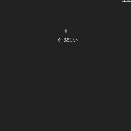
投
前
前
稿
の
悲しい
投
ナ
稿
ビ
ゲ
ー
シ
ョ
ン