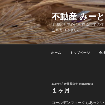
コ
ン
テ
不動産 みー
ン
上溝駅を中心に相模原市での住
ツ
立ち寄り下さい。
へ
ス
キ
ッ
ホーム
トップページ
会
プ
投
2024年4月30日
投稿者:
MEETHERE
稿
１ヶ月
日:
ゴールデンウィークもあっという