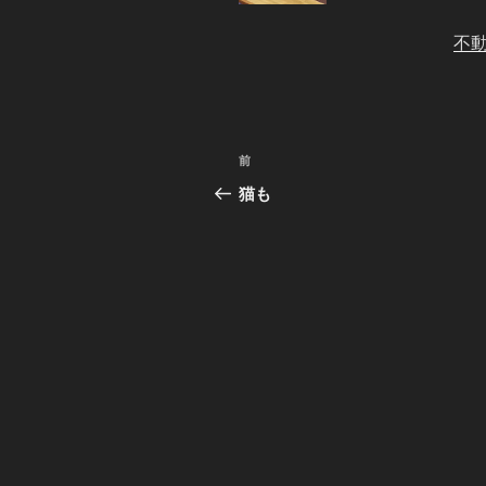
不
投
前
前
稿
の
猫も
投
ナ
稿
ビ
ゲ
ー
シ
ョ
ン