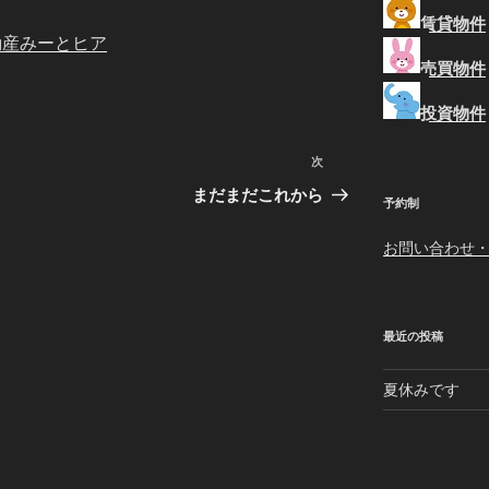
賃貸物件
動産みーとヒア
売買物件
投資物件
次
次
の
まだまだこれから
予約制
投
稿
お問い合わせ
最近の投稿
夏休みです