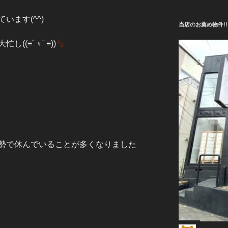
います(^^)
当店のお薦め物件!!
((≡ﾟ♀ﾟ≡))
勢で休んでいることが多くなりました