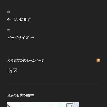
投
前
前
稿
の
ついに食す
ナ
投
ビ
稿
次
次
ゲ
の
ビッグサイズ
投
ー
稿
シ
ョ
相模原市公式ホームページ
ン
南区
当店のお薦め物件!!