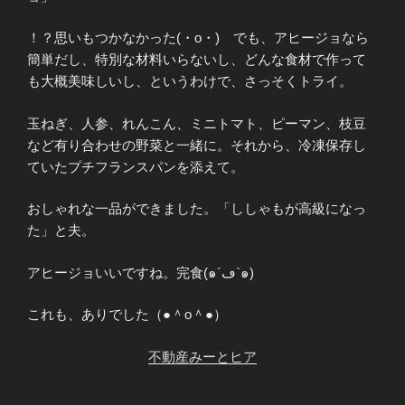
！？思いもつかなかった(・o・) でも、アヒージョなら
簡単だし、特別な材料いらないし、どんな食材で作って
も大概美味しいし、というわけで、さっそくトライ。
玉ねぎ、人参、れんこん、ミニトマト、ピーマン、枝豆
など有り合わせの野菜と一緒に。それから、冷凍保存し
ていたプチフランスパンを添えて。
おしゃれな一品ができました。「ししゃもが高級になっ
た」と夫。
アヒージョいいですね。完食(๑´ڡ`๑)
これも、ありでした（●＾o＾●）
不動産みーとヒア