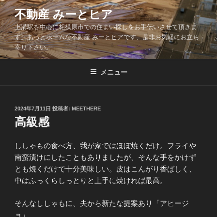
コ
不動産 みーとヒア
ン
上溝駅を中心に相模原市での住まい探しをお手伝いさせて頂きま
テ
す。あっとホームな不動産 みーとヒアです、是非お気軽にお立ち
ン
寄り下さい。
ツ
へ
メニュー
ス
キ
ッ
投
2024年7月11日
投稿者:
MEETHERE
プ
稿
高級感
日:
ししゃもの食べ方、我が家ではほぼ焼くだけ。フライや
南蛮漬けにしたこともありましたが、そんな手をかけず
とも焼くだけで十分美味しい。皮はこんがり香ばしく、
中はふっくらしっとりと上手に焼ければ最高。
そんなししゃもに、夫から新たな提案あり「アヒージ
ョ」