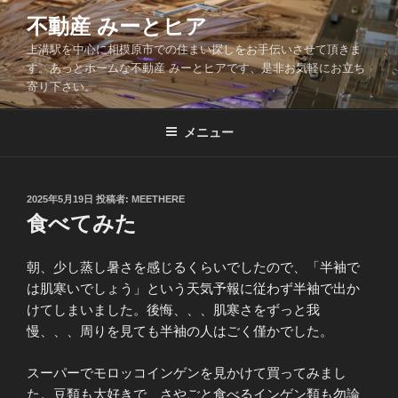
コ
不動産 みーとヒア
ン
上溝駅を中心に相模原市での住まい探しをお手伝いさせて頂きま
テ
す。あっとホームな不動産 みーとヒアです、是非お気軽にお立ち
ン
寄り下さい。
ツ
へ
メニュー
ス
キ
ッ
投
2025年5月19日
投稿者:
MEETHERE
プ
稿
食べてみた
日:
朝、少し蒸し暑さを感じるくらいでしたので、「半袖で
は肌寒いでしょう」という天気予報に従わず半袖で出か
けてしまいました。後悔、、、肌寒さをずっと我
慢、、、周りを見ても半袖の人はごく僅かでした。
スーパーでモロッコインゲンを見かけて買ってみまし
た。豆類も大好きで、さやごと食べるインゲン類も勿論