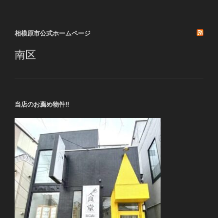
稿
シ
ョ
相模原市公式ホームページ
ン
南区
当店のお薦め物件!!