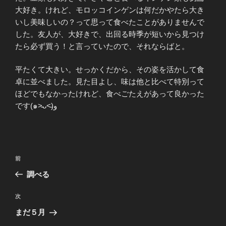
大好き。けれど、モロッコインゲンは何だかやたら大き
いし美味しいの？って思って食べたことがありませんで
した。友人が、大好きで、出回る時季が短いから見つけ
たら必ず買う！と言っていたので、それならばと。
平たくて大きい。せっかくだから、その姿を活かして食
卓に並べました。見た目よし、味は他と比べて特別って
ほどでもなかったけれど、食べごたえがあって良かった
です(๑˃̵ᴗ˂̵)و
投
前
前
稿
の
調べる
ナ
投
ビ
稿
次
次
ゲ
の
まだ５月
投
ー