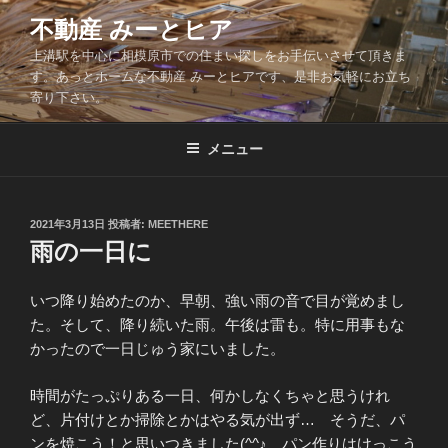
コ
不動産 みーとヒア
ン
上溝駅を中心に相模原市での住まい探しをお手伝いさせて頂きま
テ
す。あっとホームな不動産 みーとヒアです、是非お気軽にお立ち
ン
寄り下さい。
ツ
へ
メニュー
ス
キ
ッ
投
2021年3月13日
投稿者:
MEETHERE
プ
稿
雨の一日に
日:
いつ降り始めたのか、早朝、強い雨の音で目が覚めまし
た。そして、降り続いた雨。午後は雷も。特に用事もな
かったので一日じゅう家にいました。
時間がたっぷりある一日、何かしなくちゃと思うけれ
ど、片付けとか掃除とかはやる気が出ず… そうだ、パ
ンを焼こう！と思いつきました(^^♪ パン作りはけっこう