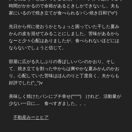
時間がかかるので余裕があるときしかできないし、夫も
家にいるので焼き立てが食べられる‘パン焼き日和’(^o^)
先日から何に使おうかとちょっと困っていた干した夏み
かんの皮を混ぜてみることにしました。苦味があるから
なーと少々心配はありましたが、食べられないほどには
ならないでしょうと信じて。
部屋に広がる久しぶりの香ばしいパンのかおり。そし
て、焼き立てを割った中からは爽やかな夏みかんのかお
り。心配していた苦味はほんのりと丁度良く、夫からも
好評でした(^_^)v
美味しく焼けたパンにプチ幸せ(*^^*) けれど、活動量が
少ない一日に… 食べすぎました。。。
不動産みーとヒア