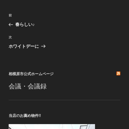
投
前
前
稿
の
春らしい♪
ナ
投
ビ
稿
次
次
ゲ
の
ホワイトデーに
投
ー
稿
シ
ョ
相模原市公式ホームページ
ン
会議・会議録
当店のお薦め物件!!