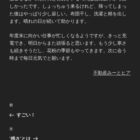
しかったです。しょっちゅう来るけれど、帰ってしまっ
た後はやっぱり少し寂しい。布団干し、洗濯と精を出し
ます。晴れの日が続いて助かります。
年度末に向かい仕事が忙しくなるようですが、きっと充
電でき、明日からまた頑張ると思います。もう少し寒さ
も続きそうだし、花粉の季節もやってきます。次に会う
時まで毎日元気でと願います。
不動産みーとヒア
投
前
前
稿
の
すごい！
ナ
投
ビ
稿
次
次
ゲ
の
’残さ’とは