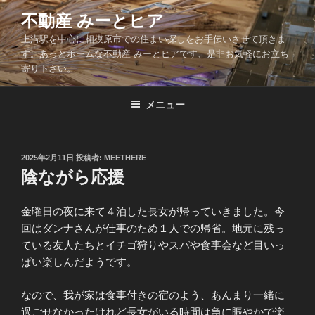
コ
不動産 みーとヒア
ン
上溝駅を中心に相模原市での住まい探しをお手伝いさせて頂きま
テ
す。あっとホームな不動産 みーとヒアです、是非お気軽にお立ち
ン
寄り下さい。
ツ
へ
メニュー
ス
キ
ッ
投
2025年2月11日
投稿者:
MEETHERE
プ
稿
陰ながら応援
日:
金曜日の夜に来て４泊した長女が帰っていきました。今
回はダンナさんが仕事のため１人での帰省。地元に残っ
ている友人たちとイチゴ狩りやスパや食事会など目いっ
ぱい楽しんだようです。
なので、我が家は食事付きの宿のよう、あんまり一緒に
過ごせなかったけれど長女がいる時間は急に賑やかで楽