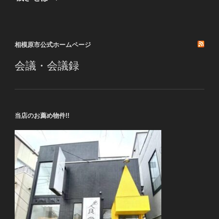
投
ー
稿
シ
ョ
相模原市公式ホームページ
ン
会議・会議録
当店のお薦め物件!!