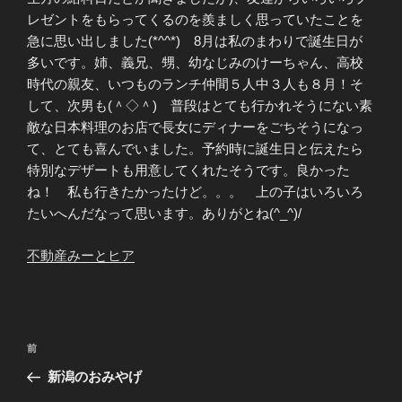
レゼントをもらってくるのを羨ましく思っていたことを
急に思い出しました(*^^*) 8月は私のまわりで誕生日が
多いです。姉、義兄、甥、幼なじみのけーちゃん、高校
時代の親友、いつものランチ仲間５人中３人も８月！そ
して、次男も(＾◇＾) 普段はとても行かれそうにない素
敵な日本料理のお店で長女にディナーをごちそうになっ
て、とても喜んでいました。予約時に誕生日と伝えたら
特別なデザートも用意してくれたそうです。良かった
ね！ 私も行きたかったけど。。。 上の子はいろいろ
たいへんだなって思います。ありがとね(^_^)/
不動産みーと
ヒア
投
前
前
稿
の
新潟のおみやげ
ナ
投