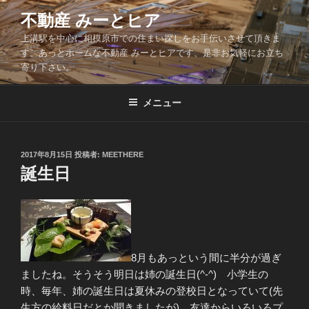
コ
不動産 みーとヒア
ン
上溝駅を中心に相模原市での住まい探しをお手伝いさせて頂きま
テ
す。あっとホームな不動産 みーとヒアです、是非お気軽にお立ち
ン
寄り下さい。
ツ
へ
メニュー
ス
キ
ッ
投
2017年8月15日
投稿者:
MEETHERE
プ
稿
誕生日
日:
8月もあっという間に半分が過ぎ
ましたね。そうそう明日は姉の誕生日(^-^) 小学生の
時、毎年、姉の誕生日は夏休みの登校日となっていて(先
生方の給料日だとか聞きましたが)、友達からいろいろプ