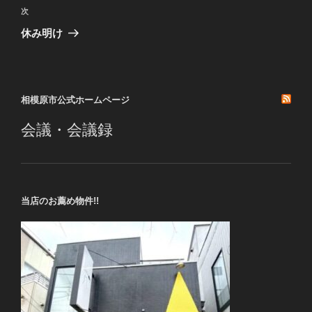
ビ
稿
次
次
ゲ
の
休み明け
投
ー
稿
シ
ョ
相模原市公式ホームページ
ン
会議・会議録
当店のお薦め物件!!