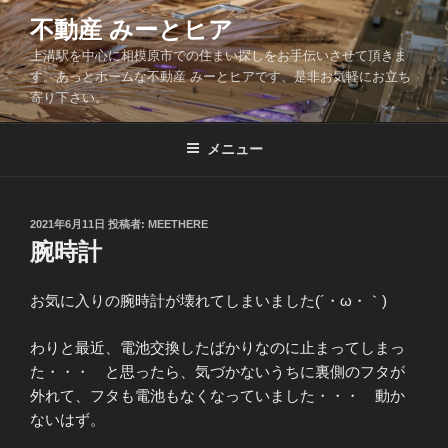
コ
不動産 みーとヒア
ン
上溝駅を中心に相模原市での住まい探しをお手伝いさせて頂きま
テ
す。あっとホームな不動産 みーとヒアです、是非お気軽にお立ち
ン
寄り下さい。
ツ
へ
メニュー
ス
キ
ッ
投
2021年6月11日
投稿者:
MEETHERE
プ
稿
腕時計
日:
お気に入りの腕時計が壊れてしまいました(´・ω・｀)
わりと最近、電池交換したばかりなのに止まってしまっ
た・・・ と思ったら、気づかないうちに裏側のフタが
外れて、フタも電池もなくなっていました・・・ 動か
ないはず。