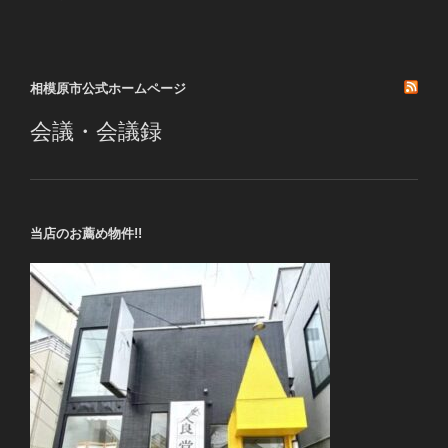
投
ー
稿
シ
ョ
相模原市公式ホームページ
ン
会議・会議録
当店のお薦め物件!!