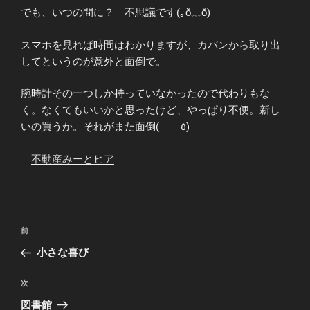
でも、いつの間に？ 不思議です(｡ŏ﹏ŏ)
スマホを見れば時間はわかりますが、カバンから取り出
してというのが意外と面倒で。
腕時計その一つしか持っていなかったので代わりもな
く。なくてもいいかと思ったけど、やっぱり不便。新し
いの買うか。それがまた面倒(¯―¯٥)
不動産みーとヒア
投
前
前
稿
の
小さな喜び
ナ
投
ビ
稿
次
次
ゲ
の
図書館