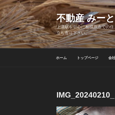
コ
ン
テ
不動産 みー
ン
上溝駅を中心に相模原市での住
ツ
立ち寄り下さい。
へ
ス
キ
ッ
ホーム
トップページ
会
プ
IMG_20240210_