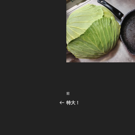
投
前
前
稿
の
特大！
投
ナ
稿
ビ
ゲ