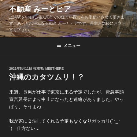
コ
不動産 みーとヒア
ン
上溝駅を中心に相模原市での住まい探しをお手伝いさせて頂きま
テ
す。あっとホームな不動産 みーとヒアです、是非お気軽にお立ち
ン
寄り下さい。
ツ
へ
メニュー
ス
キ
ッ
投
2021年5月11日
投稿者:
MEETHERE
プ
稿
沖縄のカタツムリ！？
日:
来週、長男が仕事で東京に来る予定でしたが、緊急事態
宣言延長により中止になったと連絡がありました。やっ
ぱり、そうよね…
我が家に２泊してくれる予定もなくなりガッカリ(´･_･
`) 仕方ない…