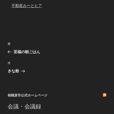
不動産みーとヒア
投
前
前
稿
の
至福の朝ごはん
ナ
投
ビ
稿
次
次
ゲ
の
きな粉
投
ー
稿
シ
ョ
相模原市公式ホームページ
ン
会議・会議録