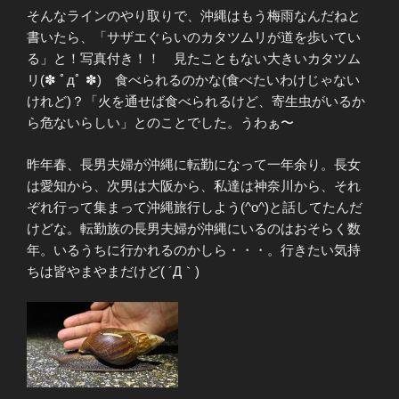
そんなラインのやり取りで、沖縄はもう梅雨なんだねと
書いたら、「サザエぐらいのカタツムリが道を歩いてい
る」と！写真付き！！ 見たこともない大きいカタツム
リ(✽ ﾟдﾟ ✽) 食べられるのかな(食べたいわけじゃない
けれど)？「火を通せば食べられるけど、寄生虫がいるか
ら危ないらしい」とのことでした。うわぁ〜
昨年春、長男夫婦が沖縄に転勤になって一年余り。長女
は愛知から、次男は大阪から、私達は神奈川から、それ
ぞれ行って集まって沖縄旅行しよう(^o^)と話してたんだ
けどな。転勤族の長男夫婦が沖縄にいるのはおそらく数
年。いるうちに行かれるのかしら・・・。行きたい気持
ちは皆やまやまだけど( ´Д｀)