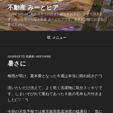
コ
不動産 みーとヒア
ン
上溝駅を中心に相模原市での住まい探しをお手伝いさせて頂きま
テ
す。あっとホームな不動産 みーとヒアです、是非お気軽にお立ち
ン
寄り下さい。
ツ
へ
メニュー
ス
キ
ッ
投
2020年8月7日
投稿者:
MEETHERE
プ
稿
暑さに
日:
梅雨が明け、夏本番となった今週は本当に晴れ続き(^-^)
洗いたいだけ洗えて、よく乾く洗濯物に気分スッキリで
す。しまいそびれて重ねてあった６枚の毛布も片付きま
した(´▽｀*)
今朝の天気予報では東京最高気温36度の猛暑日！ 気に