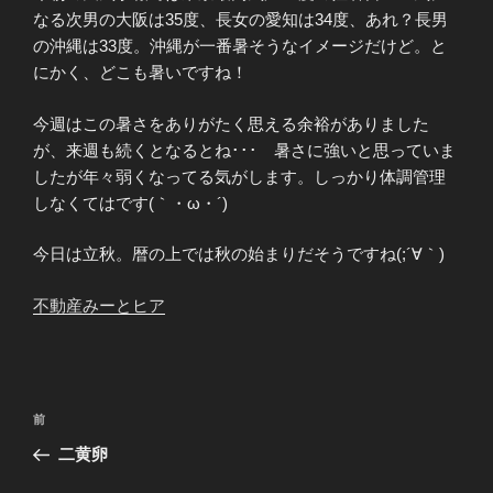
なる次男の大阪は35度、長女の愛知は34度、あれ？長男
の沖縄は33度。沖縄が一番暑そうなイメージだけど。と
にかく、どこも暑いですね！
今週はこの暑さをありがたく思える余裕がありました
が、来週も続くとなるとね･･･ 暑さに強いと思っていま
したが年々弱くなってる気がします。しっかり体調管理
しなくてはです(｀・ω・´)
今日は立秋。暦の上では秋の始まりだそうですね(;´∀｀)
不動産みーとヒア
投
前
前
稿
の
二黄卵
ナ
投