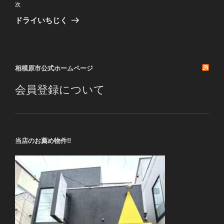
ビ
稿
次
次
ゲ
の
ドライいちじく
投
ー
稿
シ
ョ
相模原市公式ホームページ
ン
会員登録について
当店のお薦め物件!!