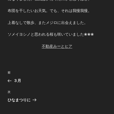
布団を干したいお天気。でも、それは我慢我慢。
上着なしで散歩、またメジロに出会えました。
ソメイヨシノと思われる桜も咲いていました❀❀❀
不動産みーとヒア
投
前
前
稿
の
３月
ナ
投
ビ
稿
次
次
ゲ
の
ひなまつりに
投
ー
稿
シ