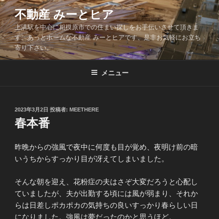
コ
不動産 みーとヒア
ン
上溝駅を中心に相模原市での住まい探しをお手伝いさせて頂きま
テ
す。あっとホームな不動産 みーとヒアです、是非お気軽にお立ち
ン
寄り下さい。
ツ
へ
メニュー
ス
キ
ッ
投
2023年3月2日
投稿者:
MEETHERE
プ
稿
春本番
日:
昨晩からの強風で夜中に何度も目が覚め、夜明け前の暗
いうちからすっかり目が冴えてしまいました。
そんな朝を迎え、花粉症の夫はさぞ大変だろうと心配し
ていましたが、夫が出勤する頃には風が弱まり、それか
らは日差しポカポカの気持ちの良いすっかり春らしい日
になりました。強風は夢だったのかと思うほど。