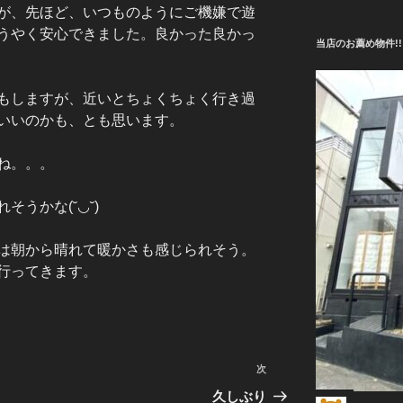
が、先ほど、いつものようにご機嫌で遊
うやく安心できました。良かった良かっ
当店のお薦め物件!!
もしますが、近いとちょくちょく行き過
いいのかも、とも思います。
ね。。。
うかな(˘◡˘)
は朝から晴れて暖かさも感じられそう。
行ってきます。
次
次
の
久しぶり