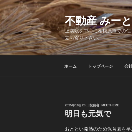
コ
ン
テ
不動産 みー
ン
上溝駅を中心に相模原市での住
ツ
立ち寄り下さい。
へ
ス
キ
ッ
ホーム
トップページ
会
プ
投
2025年10月26日
投稿者:
MEETHERE
稿
明日も元気で
日:
おととい発熱のため保育園を早