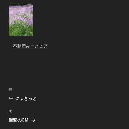
不動産みーとヒア
投
前
前
稿
の
にょきっと
ナ
投
ビ
稿
次
次
ゲ
の
衝撃のCM
投
ー