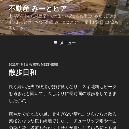
コ
不動産 みーとヒア
ン
上溝駅を中心に相模原市での住まい探しをお手伝いさせて頂きま
テ
す。あっとホームな不動産 みーとヒアです、是非お気軽にお立ち
ン
寄り下さい。
ツ
へ
メニュー
ス
キ
ッ
投
2021年4月3日
投稿者:
MEETHERE
プ
稿
散歩日和
日:
長く続いた夫の腰痛がほぼ良くなり、スギ花粉もピーク
を過ぎたと聞いて、久しぶりに長時間の散歩をしてきま
した(^o^)
爽やかで心地よい風、暑すぎない晴れ。ひらひらと散る
葉桜となった桜も綺麗でしたし、チューリップ畑や一面
の菜の花、名前も分かりませんが自生している花々も可