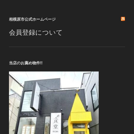
稿
シ
ョ
相模原市公式ホームページ
ン
会員登録について
当店のお薦め物件!!