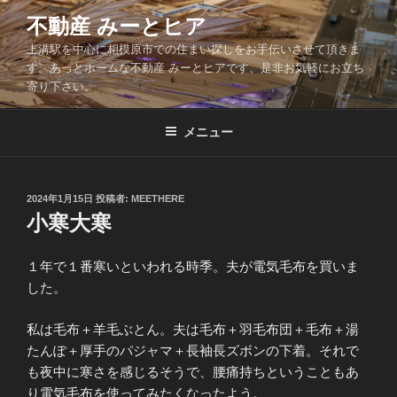
コ
不動産 みーとヒア
ン
上溝駅を中心に相模原市での住まい探しをお手伝いさせて頂きま
テ
す。あっとホームな不動産 みーとヒアです、是非お気軽にお立ち
ン
寄り下さい。
ツ
へ
メニュー
ス
キ
ッ
投
2024年1月15日
投稿者:
MEETHERE
プ
稿
小寒大寒
日:
１年で１番寒いといわれる時季。夫が電気毛布を買いま
した。
私は毛布＋羊毛ぶとん。夫は毛布＋羽毛布団＋毛布＋湯
たんぽ＋厚手のパジャマ＋長袖長ズボンの下着。それで
も夜中に寒さを感じるそうで、腰痛持ちということもあ
り電気毛布を使ってみたくなったよう。