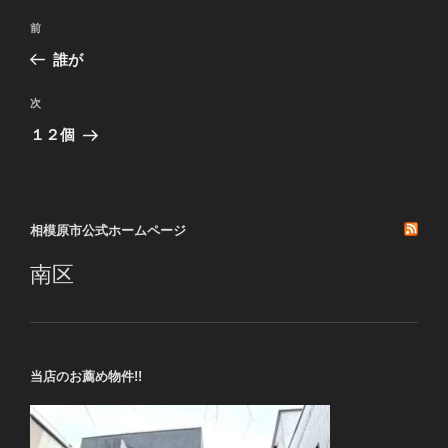
投
前
前
稿
の
誰が
ナ
投
ビ
稿
次
次
ゲ
の
１２個
投
ー
稿
シ
ョ
相模原市公式ホームページ
ン
南区
当店のお薦め物件!!