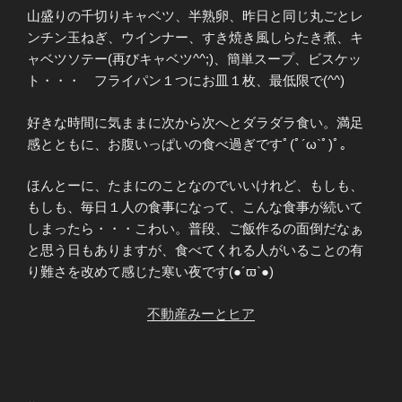
山盛りの千切りキャベツ、半熟卵、昨日と同じ丸ごとレ
ンチン玉ねぎ、ウインナー、すき焼き風しらたき煮、キ
ャベツソテー(再びキャベツ^^;)、簡単スープ、ビスケッ
ト・・・ フライパン１つにお皿１枚、最低限で(^^)
好きな時間に気ままに次から次へとダラダラ食い。満足
感とともに、お腹いっぱいの食べ過ぎですﾟ(ﾟ´ω`ﾟ)ﾟ｡
ほんとーに、たまにのことなのでいいけれど、もしも、
もしも、毎日１人の食事になって、こんな食事が続いて
しまったら・・・こわい。普段、ご飯作るの面倒だなぁ
と思う日もありますが、食べてくれる人がいることの有
り難さを改めて感じた寒い夜です(●´ϖ`●)
不動産みーとヒア
投