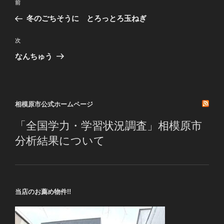
前
前
稿
の
冬のごちそうに とろっとろ玉ねぎ
ナ
投
ビ
稿
次
次
ゲ
の
なんちゅう
投
ー
稿
シ
ョ
相模原市公式ホームページ
ン
「全国学力・学習状況調査」相模原市
分析結果について
当店のお薦め物件!!