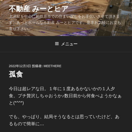
コ
不動産 みーとヒア
ン
上溝駅を中心に相模原市での住まい探しをお手伝いさせて頂きま
テ
す。あっとホームな不動産 みーとヒアです、是非お気軽にお立ち
ン
寄り下さい。
ツ
へ
メニュー
ス
キ
ッ
投
2022年12月3日
投稿者:
MEETHERE
プ
稿
孤食
日:
今日は超レアな日。１年に１度あるかないかの１人夕
食。プチ贅沢しちゃおうか♪数日前から何食べようかなぁ
と(*^^*)
でも、やっぱり、結局そうなるとは思っていたけど、あ
るもので簡単に…