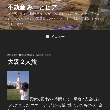
コ
不動産 みーとヒア
ン
上溝駅を中心に相模原市での住まい探しをお手伝いさせて頂きま
テ
す。あっとホームな不動産 みーとヒアです、是非お気軽にお立ち
ン
寄り下さい。
ツ
へ
メニュー
ス
キ
ッ
投
2016年8月23日
投稿者:
MEETHERE
プ
稿
大阪２人旅
日:
長女の夏休みを利用して、母娘２人旅に行
ってきました(*^-^*) 少し前から話は出ていたものの、旅