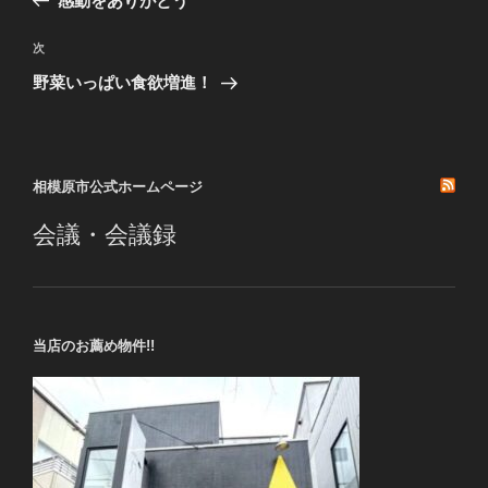
感動をありがとう
ナ
投
ビ
稿
次
次
ゲ
の
野菜いっぱい食欲増進！
投
ー
稿
シ
ョ
相模原市公式ホームページ
ン
会議・会議録
当店のお薦め物件!!