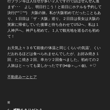
行プラン等は人任せが多い２人ですので話はぜんぜん進
まず･･･ よし、明日行こう！と前日にホテルを予約して
決行(*^▽^*) 大阪の旅。私が大阪初めてだったこともあ
り、１日目は「ザ・大阪」巡り。２日目は長女は大阪の
実家に帰省していた後輩と待ち合わせてUSJへ、私は１
人神戸へ。神戸も初めて。１人で観光地を巡るのも初め
て！
お天気上々３６℃前後の‘体温と同じくらいの気温’、くい
だおれるほどは食べられませんでしたが、お好み焼き１
回、たこ焼き２回、串カツ２回食べました。初めての２
人旅はと～っても楽しかったです(⋈◍＞◡＜◍)。✧♡
不動産みーと
ヒア
投
前
前
稿
の