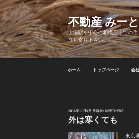
コ
ン
テ
不動産 みー
ン
上溝駅を中心に相模原市での住
ツ
立ち寄り下さい。
へ
ス
キ
ッ
ホーム
トップページ
会
プ
投
2016年11月9日
投稿者:
MEETHERE
稿
外は寒くても
日:
東京