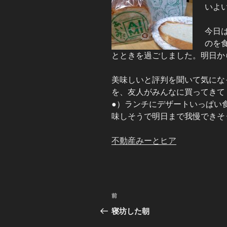
いよ
今日
のを
とときを過ごしました。明日から、
美味しいと評判を聞いて気にな
を、友人がみんなに買ってきて
●）ランチにデザートいっぱい
味しそうで明日まで我慢できそうに
不動産みーと
ヒア
投
前
前
稿
の
寝坊した朝
投