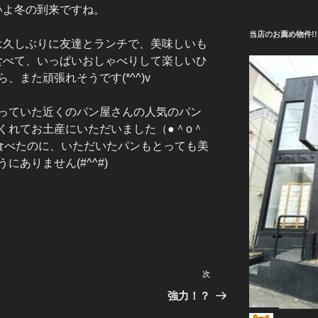
いよ冬の到来ですね。
当店のお薦め物件!!
は久しぶりに友達とランチで、美味しいも
食べて、いっぱいおしゃべりして楽しいひ
また頑張れそうです(*^^)v
っていた近くのパン屋さんの人気のパン
くれてお土産にいただいました（●＾o＾
食べたのに、いただいたパンもとっても美
ありません(#^^#)
次
次
の
強力！？
投