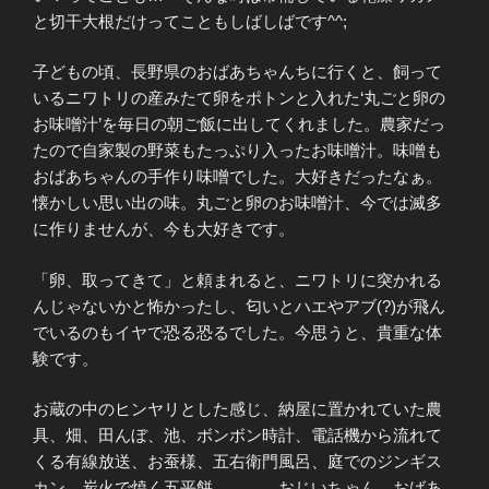
と切干大根だけってこともしばしばです^^;
子どもの頃、長野県のおばあちゃんちに行くと、飼って
いるニワトリの産みたて卵をポトンと入れた‘丸ごと卵の
お味噌汁’を毎日の朝ご飯に出してくれました。農家だっ
たので自家製の野菜もたっぷり入ったお味噌汁。味噌も
おばあちゃんの手作り味噌でした。大好きだったなぁ。
懐かしい思い出の味。丸ごと卵のお味噌汁、今では滅多
に作りませんが、今も大好きです。
「卵、取ってきて」と頼まれると、ニワトリに突かれる
んじゃないかと怖かったし、匂いとハエやアブ(?)が飛ん
でいるのもイヤで恐る恐るでした。今思うと、貴重な体
験です。
お蔵の中のヒンヤリとした感じ、納屋に置かれていた農
具、畑、田んぼ、池、ボンボン時計、電話機から流れて
くる有線放送、お蚕様、五右衛門風呂、庭でのジンギス
カン、炭火で焼く五平餅、、、 おじいちゃん、おばあ