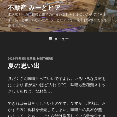
コ
不動産 みーとヒア
ン
上溝駅を中心に相模原市での住まい探しをお手伝いさせて頂きま
テ
す。あっとホームな不動産 みーとヒアです、是非お気軽にお立ち
ン
寄り下さい。
ツ
へ
メニュー
ス
キ
ッ
投
2023年8月8日
投稿者:
MEETHERE
プ
稿
夏の思い出
日:
具だくさん味噌汁っていいですよね。いろいろな具材を
たっぷり‘箸が立つほど’入れて(^^) 味噌も数種類ストッ
クしてあれば、なお良し。
できれば毎日そうしたいものです。ですが、現状は、お
かずの方に食材を優先してしまい、味噌汁の具材が無
い！ってことも… そんな時は常備している乾燥ワカメ