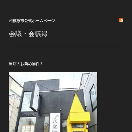
稿
シ
ョ
相模原市公式ホームページ
ン
会議・会議録
当店のお薦め物件!!