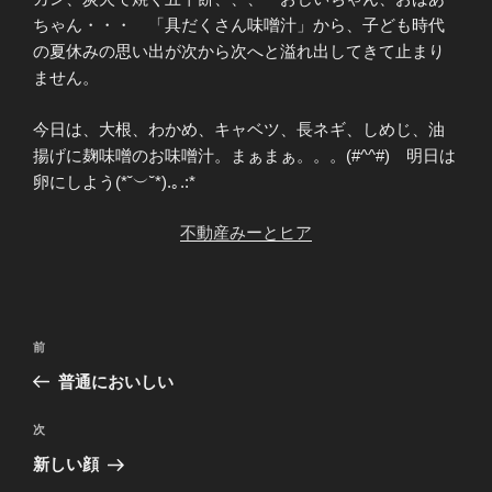
ちゃん・・・ 「具だくさん味噌汁」から、子ども時代
の夏休みの思い出が次から次へと溢れ出してきて止まり
ません。
今日は、大根、わかめ、キャベツ、長ネギ、しめじ、油
揚げに麹味噌のお味噌汁。まぁまぁ。。。(#^^#) 明日は
卵にしよう(*˘︶˘*).｡.:*
不動産みーとヒア
投
前
前
稿
の
普通においしい
ナ
投
ビ
稿
次
次
ゲ
の
新しい顔
投
ー