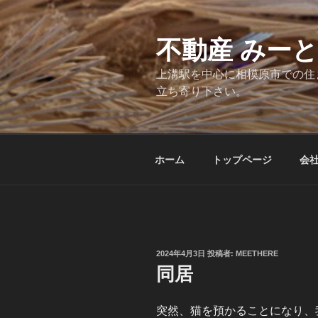
コ
ン
テ
不動産 みー
ン
上溝駅を中心に相模原市での住
ツ
立ち寄り下さい。
へ
ス
キ
ッ
ホーム
トップページ
会
プ
投
2024年4月3日
投稿者:
MEETHERE
稿
同居
日:
突然、猫を預かることになり、