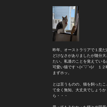
昨年、オーストラリアで１度だ
どけなさがありましたが随分大
たい。私達のことを覚えている
可愛い猫ですヽ(=´▽`=)ﾉ 
まずホッ。
とは言うものの、猫を飼ったこ
て全く無知。大丈夫でしょうか
ら・・・