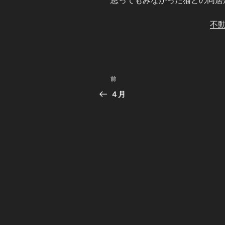
思ってもみなかった猫との同居が始
不
投
前
前
稿
の
４月
投
ナ
稿
ビ
ゲ
ー
シ
ョ
ン