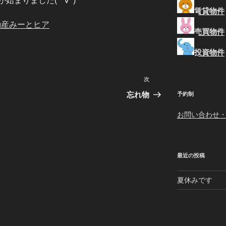
まりました(*ﾟ∀ﾟ)
賃貸物件
動産みーとヒア
売買物件
投資物件
次
次
の
忘れ物
予約制
投
お問い合わせ
稿
最近の投稿
夏休みです