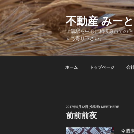
コ
ン
テ
不動産 みー
ン
上溝駅を中心に相模原市での住
ツ
立ち寄り下さい。
へ
ス
キ
ッ
ホーム
トップページ
会
プ
投
2017年5月12日
投稿者:
MEETHERE
稿
前前前夜
日:
今週