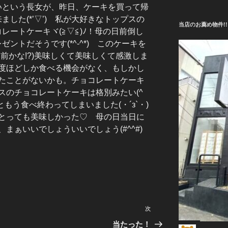
いという長女が、昨日、ケーキを買って帰
ました(*’▽’) 私が大好きなトップスの
当店のお薦め物件!!
レートケーキヾ(≧▽≦)ﾉ！母の日前倒し
ゼントだそうです(*^-^*) このケーキを
前かな!?)美味しくて美味しくて感激しま
度ほどしか食べる機会がなく、もしかし
たことがないかも。チョコレートケーキ
スのチョコレートケーキは格別みたい(^
もう食べ終わってしまいました(・´з`・)
とっても美味しかった♡ 母の日当日に
まぁいいでしょういいでしょう(#^^#)
次
次
の
当たった！