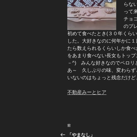
らな
って来
チョコ
のプレ
初めて食べたとき(３０年くらい
した。大好きなのに何年かに１
たら数えられるくらいしか食べ
をあまり食べない長女もトップ
－^) みんな好きなのでペロリと
あ～ 久しぶりの味、変わらず
いないのはちょっと残念だけど、
不動産みーと
ヒア
投
前
前
稿
の
「やまなし」