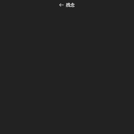
稿
の
残念
投
ナ
稿
ビ
ゲ
ー
シ
ョ
ン