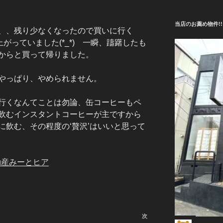
当店のお薦め物件!!
、、残り少なくなったので買いに行く
がっていました(*_*) 一瞬、躊躇したも
からと買って帰りました。
やっぱり、やめられません。
行くなんてことは勿論、缶コーヒーもペ
飲むインスタントコーヒーが主ですから
に飲む、その程度の‘贅沢’はいいと思って
動産みーとヒア
次
次