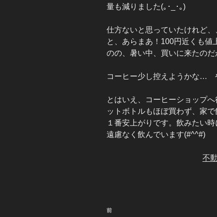
量も減りました(｡･_･｡)
仕方ないと思っていたけれど、
と、あらまあ！100円近くも値上
のの、暑い中、買いに来たのだ
コーヒー少し控えようかな… 
とはいえ、コーヒーショップへ
ットボトルもほぼ買わず、家で
１番安上がりです。飲みたい時
遠慮なく飲んでいます(#^^#)
不
投
前
前