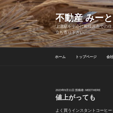
コ
ン
テ
不動産 みー
ン
上溝駅を中心に相模原市での住
ツ
立ち寄り下さい。
へ
ス
キ
ッ
ホーム
トップページ
会
プ
投
2023年9月11日
投稿者:
MEETHERE
稿
値上がっても
日:
よく買うインスタントコーヒーも