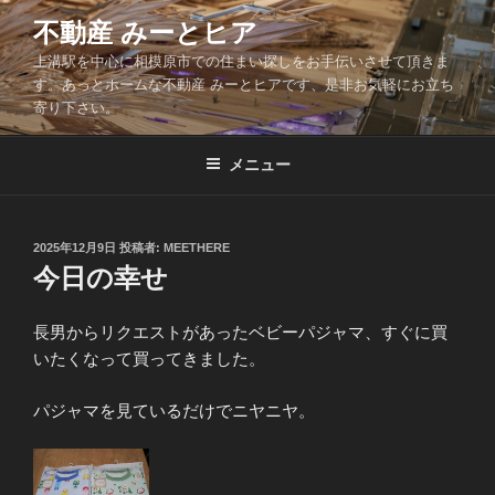
コ
不動産 みーとヒア
ン
上溝駅を中心に相模原市での住まい探しをお手伝いさせて頂きま
テ
す。あっとホームな不動産 みーとヒアです、是非お気軽にお立ち
ン
寄り下さい。
ツ
へ
メニュー
ス
キ
ッ
投
2025年12月9日
投稿者:
MEETHERE
プ
稿
今日の幸せ
日:
長男からリクエストがあったベビーパジャマ、すぐに買
いたくなって買ってきました。
パジャマを見ているだけでニヤニヤ。