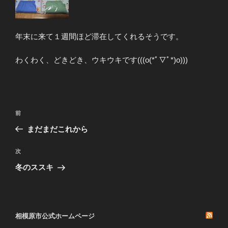
年末に来て１週間ほど滞在してくれるそうです。
わくわく、どきどき、ウキウキです(((o(*ﾟ▽ﾟ*)o)))
投
前
前
稿
の
まだまだこれから
ナ
投
ビ
稿
次
次
ゲ
の
冬のススキ
投
ー
稿
シ
ョ
相模原市公式ホームページ
ン