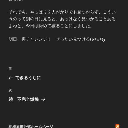
それでも、やっぱり２人がかりでも見つからず、こうい
うのって別の日に見ると、あっけなく見つかることある
よねと、今日は諦めて寝ることにしました。
明日、再チャレンジ！ ぜったい見つける(๑˃̵ᴗ˂̵)و
投
前
前
稿
の
できるうちに
ナ
投
ビ
稿
次
次
ゲ
の
続 不完全燃焼
投
ー
稿
シ
ョ
相模原市公式ホームページ