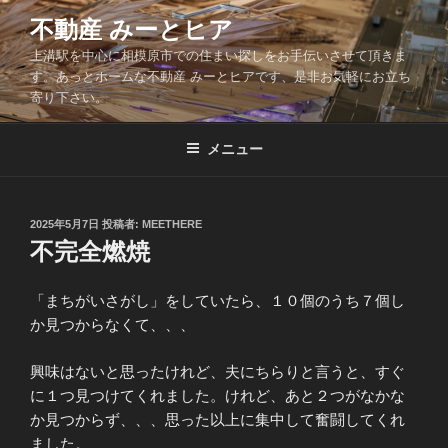
コ
不動産 みーとヒア
ン
上溝駅を中心に相模原市での住まい探しをお手伝いさせて頂きま
テ
す。あっとホームな不動産 みーとヒアです、是非お気軽にお立ち
ン
寄り下さい。
ツ
へ
メニュー
ス
キ
ッ
投
2025年5月7日
投稿者:
MEETHERE
プ
稿
不完全燃焼
日:
「まちがいさがし」をしていたら、１０個のうち７個し
か見つからなくて、、、
興味はないと思ったけれど、夫にちらりと言うと、すぐ
に１つ見つけてくれました。けれど、あと２つがなかな
か見つからず、、、思った以上に集中して奮闘してくれ
ました。