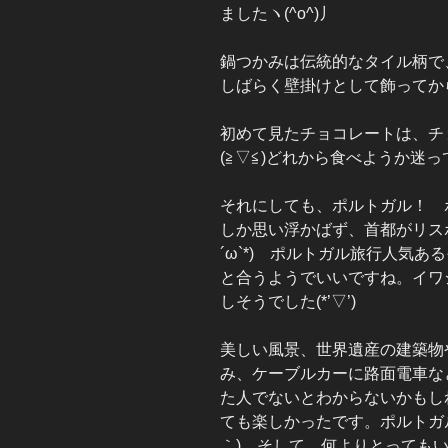
ましたヽ(^o^)丿
鍋つかみは伝統的なタイル柄で
しばらく壁掛けとして飾ってから
初めて見たチョコレートは、チ
(≧▽≦)どれから食べようか迷
それにしても、ポルトガル！ 
しか思い浮かばず、首都がリス
´ω`*) ポルトガル旅行人気
と合うようでいいですね。イワ
しそうでした(*’▽’)
美しい風景、世界遺産の建築物
み、ケーブルカーに路面電車な
た人でないとわからないかもし
ても楽しかったです。ポルトガ
｀) そして、何よりとっても