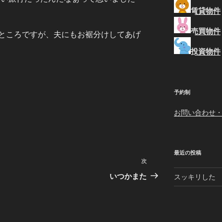
賃貸物件
売買物件
ところですが、夫にもお裾分けしてあげ
投資物件
予約制
お問い合わせ
最近の投稿
次
次
の
いつかまた
スッキリした
投
稿