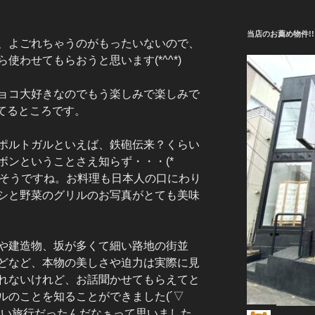
当店のお薦め物件!!
、よごれちゃうのがもったいないので、
使わせてもらおうと思います(*^^*)
ョコ大好きなのでもう楽しみで楽しみで
ってるところです。
ポルトガルといえば、鉄砲伝来？くらい
ボンということさえ知らず・・・(*
あるそうですね。お料理も日本人の口にわり
シと野菜のグリルのお写真がとても美味
や建造物、坂が多くて細い路地の街並
どなど、本物の美しさや迫力は実際に見
れないけれど、お話聞かせてもらえてと
ルのことを知ることができました(´▽
いい旅行だったんだなぁって思いました