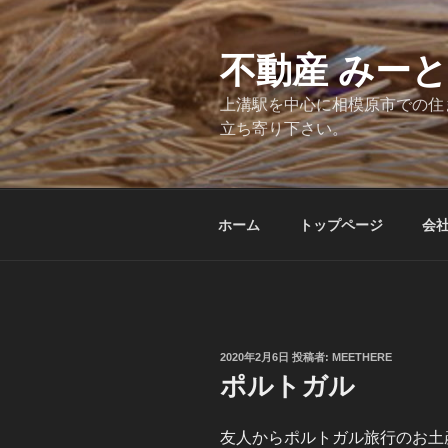
コ
ン
テ
不動産 みー
ン
上溝駅を中心に相模原市での住
ツ
立ち寄り下さい。
へ
ス
キ
ッ
ホーム
トップページ
会
プ
投
2020年2月6日
投稿者:
MEETHERE
稿
ポルトガル
日:
友人からポルトガル旅行のお土