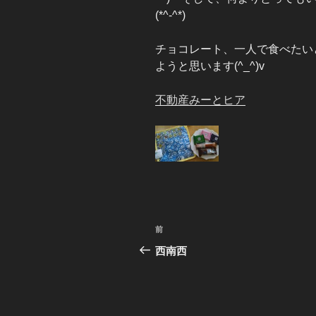
(*^-^*)
チョコレート、一人で食べたい
ようと思います(^_^)v
不動産みーとヒア
投
前
前
稿
の
西南西
投
ナ
稿
ビ