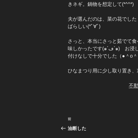
きネギ。鍋物を想定して(*^^*)
夫が選んだのは、菜の花でした
ばらしい(*ﾟ∀ﾟ)
さっと、本当にさっと茹でて食
味しかったです(๑´ڡ`๑) お浸しにしようとしたのですが茹でただけの味
付けなしで十分でした（●＾o
ひなまつり用に少し取り置き、冷凍
不
投
前
前
稿
の
油断した
投