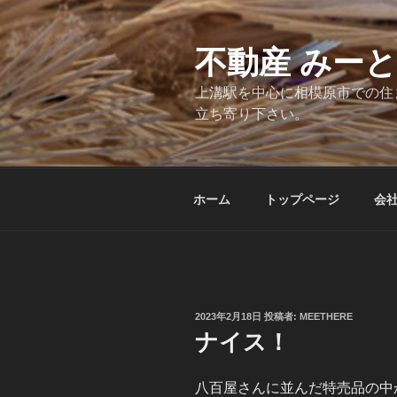
コ
ン
テ
不動産 みー
ン
上溝駅を中心に相模原市での住
ツ
立ち寄り下さい。
へ
ス
キ
ッ
ホーム
トップページ
会
プ
投
2023年2月18日
投稿者:
MEETHERE
稿
ナイス！
日:
八百屋さんに並んだ特売品の中