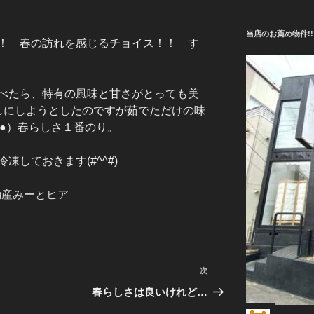
当店のお薦め物件!!
！ 春の訪れを感じるチョイス！！ す
べたら、特有の風味と甘さがとっても美
＾●）春らしさ１番のり。
しておきます(#^^#)
動産みーとヒア
次
次
の
春らしさは良いけれど…
投