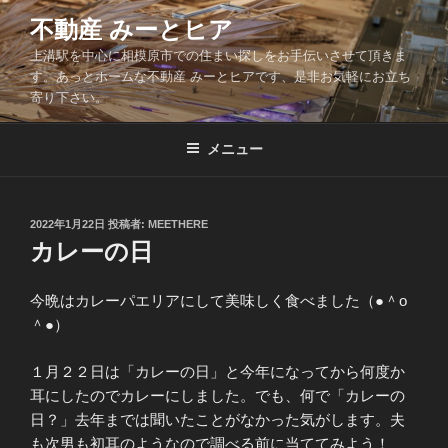
コ
不動産 みーとヒア
ン
上溝駅を中心に相模原市での住まい探しをお手伝いさせて頂きま
テ
す。あっとホームな不動産 みーとヒアです、是非お気軽にお立ち
ン
寄り下さい。
ツ
へ
メニュー
ス
キ
ッ
投
2022年1月22日
投稿者:
MEETHERE
プ
稿
カレーの日
日:
今晩はカレーパエリアにして美味しく食べました（●＾o
＾●）
１月２２日は「カレーの日」と今年になってから何度か
耳にしたのでカレーにしました。でも、何で「カレーの
日？」去年までは聞いたことがなかった気がします。夫
も次男も初耳のようなので調べる前に当ててみよう！