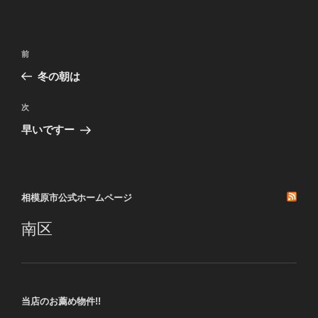
投
前
前
稿
の
冬の朝は
ナ
投
ビ
稿
次
次
ゲ
の
早いですー
投
ー
稿
シ
ョ
相模原市公式ホームページ
ン
南区
当店のお薦め物件!!