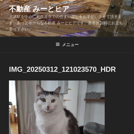
コ
不動産 みーとヒア
ン
上溝駅を中心に相模原市での住まい探しをお手伝いさせて頂きま
テ
す。あっとホームな不動産 みーとヒアです、是非お気軽にお立ち
ン
寄り下さい。
ツ
へ
メニュー
ス
キ
ッ
IMG_20250312_121023570_HDR
プ