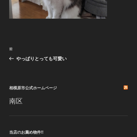
投
前
前
稿
の
やっぱりとっても可愛い
ナ
投
ビ
稿
ゲ
ー
相模原市公式ホームページ
シ
南区
ョ
ン
当店のお薦め物件!!