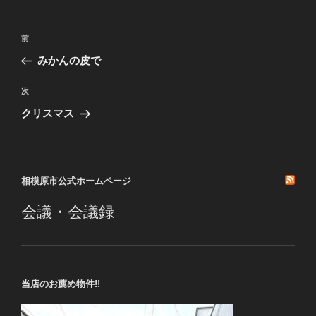
投
前
前
稿
の
みかんの皮で
ナ
投
ビ
稿
次
次
ゲ
の
クリスマス
投
ー
稿
シ
ョ
相模原市公式ホームページ
ン
会議・会議録
当店のお薦め物件!!