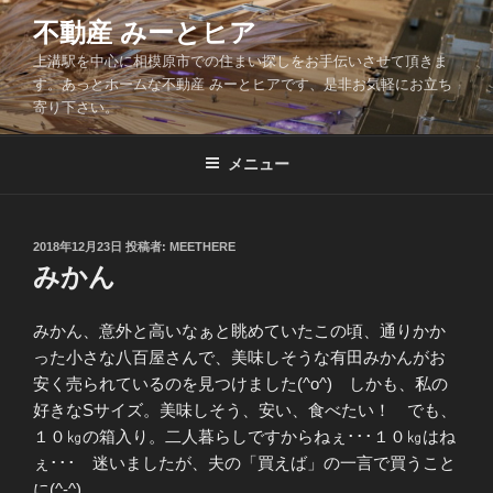
コ
不動産 みーとヒア
ン
上溝駅を中心に相模原市での住まい探しをお手伝いさせて頂きま
テ
す。あっとホームな不動産 みーとヒアです、是非お気軽にお立ち
ン
寄り下さい。
ツ
へ
メニュー
ス
キ
ッ
投
2018年12月23日
投稿者:
MEETHERE
プ
稿
みかん
日:
みかん、意外と高いなぁと眺めていたこの頃、通りかか
った小さな八百屋さんで、美味しそうな有田みかんがお
安く売られているのを見つけました(^o^) しかも、私の
好きなSサイズ。美味しそう、安い、食べたい！ でも、
１０㎏の箱入り。二人暮らしですからねぇ･･･１０㎏はね
ぇ･･･ 迷いましたが、夫の「買えば」の一言で買うこと
に(^-^)