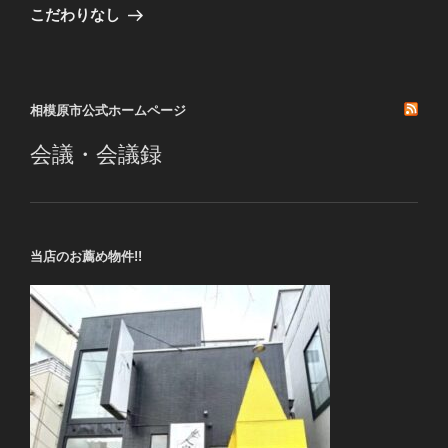
ゲ
の
こだわりなし
投
ー
稿
シ
ョ
相模原市公式ホームページ
ン
会議・会議録
当店のお薦め物件!!