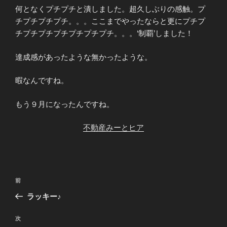
何となくプチプチと潰しました。超久しぶりの感触。プ
チプチプチプチ。。。ここまでやったならと更にプチプ
チプチプチプチプチプチプチ。。。‘制覇’しました！
達成感があったような無かったような。
暇なんですね。
もう９月になったんですね。
不動産みーとヒア
投
前
前
稿
の
ラッキー♪
ナ
投
ビ
稿
次
次