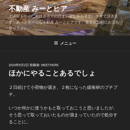
コ
不動産 みーとヒア
ン
上溝駅を中心に相模原市での住まい探しをお手伝いさせて頂きま
テ
す。あっとホームな不動産 みーとヒアです、是非お気軽にお立ち
ン
寄り下さい。
ツ
へ
メニュー
ス
キ
ッ
投
2024年9月2日
投稿者:
MEETHERE
プ
稿
ほかにやることあるでしょ
日:
２日続けて小荷物が届き、２枚になった緩衝材のプチプ
チ。
いつか何かに使うかもと取っておこうと思いましたが、
そう思って取っておいたものが溜まっていたので処分す
ることに。