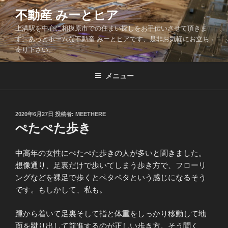
コ
不動産 みーとヒア
ン
上溝駅を中心に相模原市での住まい探しをお手伝いさせて頂きま
テ
す。あっとホームな不動産 みーとヒアです、是非お気軽にお立ち
ン
寄り下さい。
ツ
へ
メニュー
ス
キ
ッ
投
2020年6月27日
投稿者:
MEETHERE
プ
稿
ぺたぺた歩き
日:
中高年の女性にぺたぺた歩きの人が多いと聞きました。
想像通り、足裏だけで歩いてしまう歩き方で、フローリ
ングなどを裸足で歩くとペタペタという感じになるそう
です。もしかして、私も。
踵から着いて足裏そして指と体重をしっかり移動して地
面を蹴り出して前進するのが正しい歩き方。そう聞く