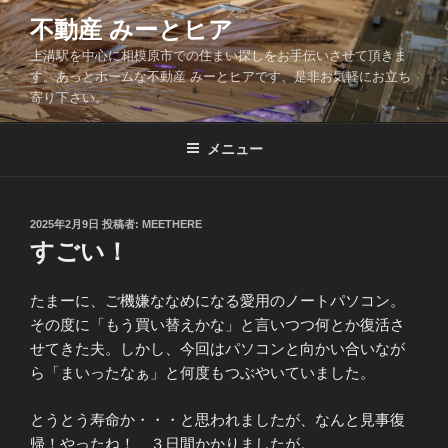
コ
不動産 みーとヒア
ン
上溝駅を中心に相模原市での住まい探しをお手伝いさせて頂きま
テ
す。あっとホームな不動産 みーとヒアです、是非お気軽にお立ち
ン
寄り下さい。
ツ
へ
メニュー
ス
キ
ッ
投
2025年2月9日
投稿者:
MEETHERE
プ
稿
すごい！
日:
たまーに、ご機嫌ななめになる愛用のノートパソコン。
その度に「もう買い替えかな」と言いつつ何とか復活さ
せてきた夫。しかし、今回はパソコンと向かい合いなが
ら「まいったなぁ」と何度もつぶやいていました。
とうとう寿命か・・・と思われましたが、なんと見事復
帰！やったね！ ３日間かかりましたが。