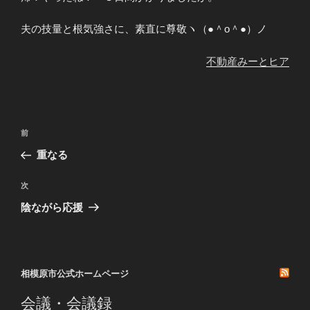
夫の技量と根気強さに、素直に尊敬ヽ（●＾o＾●）ノ
不動産みーとヒア
投
前
前
稿
の
重なる
ナ
投
ビ
稿
次
次
ゲ
の
陰ながら応援
投
ー
稿
シ
ョ
相模原市公式ホームページ
ン
会議・会議録