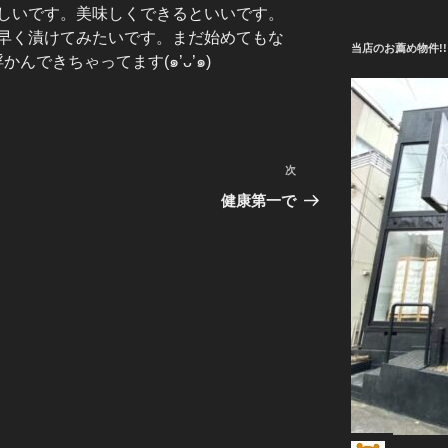
しいです。美味しくできるといいです。
早く漬けてみたいです。まだ始めてもな
当店のお薦め物件!!
んできちゃってます(๑’ᴗ’๑)
次
次
の
健康第一で
投
稿