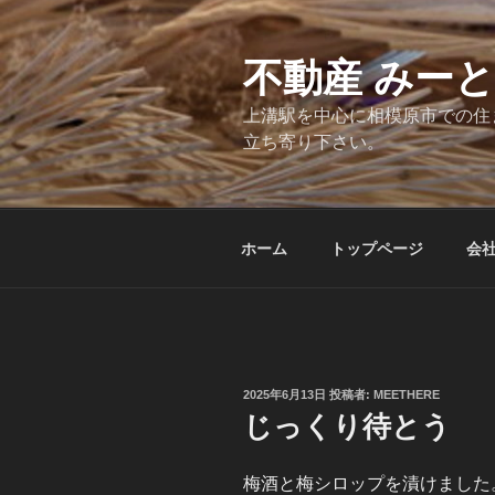
コ
ン
テ
不動産 みー
ン
上溝駅を中心に相模原市での住
ツ
立ち寄り下さい。
へ
ス
キ
ッ
ホーム
トップページ
会
プ
投
2025年6月13日
投稿者:
MEETHERE
稿
じっくり待とう
日:
梅酒と梅シロップを漬けました