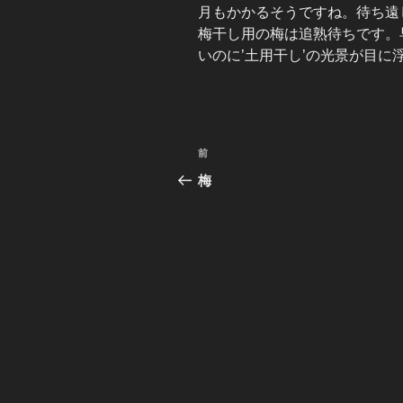
月もかかるそうですね。待ち遠
梅干し用の梅は追熟待ちです。
いのに’土用干し’の光景が目に浮か
投
前
前
稿
の
梅
投
ナ
稿
ビ
ゲ
ー
シ
ョ