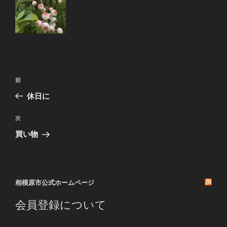
投
前
前
稿
の
休日に
ナ
投
ビ
稿
次
次
ゲ
の
買い物
投
ー
稿
シ
ョ
相模原市公式ホームページ
ン
会員登録について