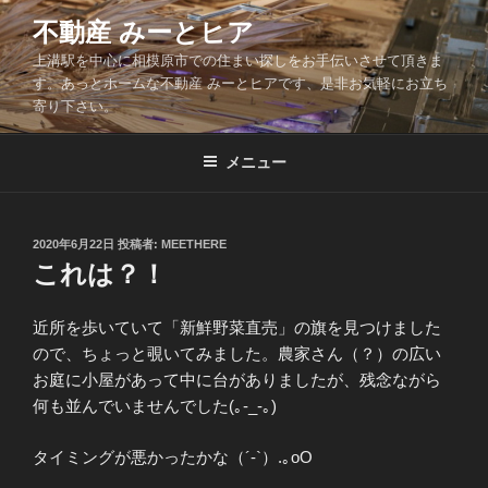
コ
不動産 みーとヒア
ン
上溝駅を中心に相模原市での住まい探しをお手伝いさせて頂きま
テ
す。あっとホームな不動産 みーとヒアです、是非お気軽にお立ち
ン
寄り下さい。
ツ
へ
メニュー
ス
キ
ッ
投
2020年6月22日
投稿者:
MEETHERE
プ
稿
これは？！
日:
近所を歩いていて「新鮮野菜直売」の旗を見つけました
ので、ちょっと覗いてみました。農家さん（？）の広い
お庭に小屋があって中に台がありましたが、残念ながら
何も並んでいませんでした(｡-_-｡)
タイミングが悪かったかな（´-`）.｡oO