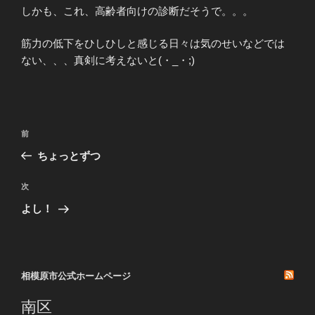
しかも、これ、高齢者向けの診断だそうで。。。
筋力の低下をひしひしと感じる日々は気のせいなどでは
ない、、、真剣に考えないと(・_・;)
投
前
前
稿
の
ちょっとずつ
ナ
投
ビ
稿
次
次
ゲ
の
よし！
投
ー
稿
シ
ョ
相模原市公式ホームページ
ン
南区