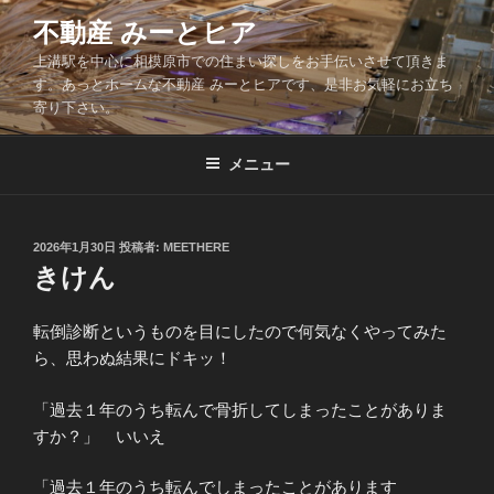
コ
不動産 みーとヒア
ン
上溝駅を中心に相模原市での住まい探しをお手伝いさせて頂きま
テ
す。あっとホームな不動産 みーとヒアです、是非お気軽にお立ち
ン
寄り下さい。
ツ
へ
メニュー
ス
キ
ッ
投
2026年1月30日
投稿者:
MEETHERE
プ
稿
きけん
日:
転倒診断というものを目にしたので何気なくやってみた
ら、思わぬ結果にドキッ！
「過去１年のうち転んで骨折してしまったことがありま
すか？」 いいえ
「過去１年のうち転んでしまったことがあります