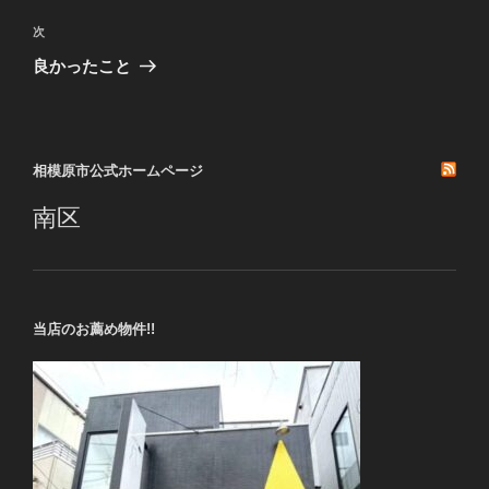
投
ビ
稿
次
次
ゲ
の
良かったこと
投
ー
稿
シ
ョ
相模原市公式ホームページ
ン
南区
当店のお薦め物件!!