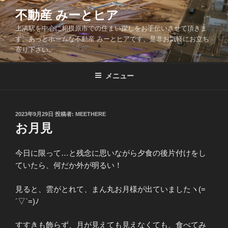
コ
不動産 みーとヒア
ン
上溝駅を中心に相模原市での住まい探しをお手伝いさせて頂きま
テ
す。あっとホームな不動産 みーとヒアです、是非お気軽にお立ち
ン
寄り下さい。
ツ
へ
メニュー
ス
キ
ッ
投
2023年9月29日
投稿者:
MEETHERE
プ
稿
お月見
日:
今日に限って…と残念に思いながら夕食の後片付けをし
ていたら、何だか外が明るい！
見ると、雲がとれて、まん丸お月様が出ていましたヽ(=
´▽`=)ﾉ
すすきも飾らず、月が見えても見えなくても、食べてみ