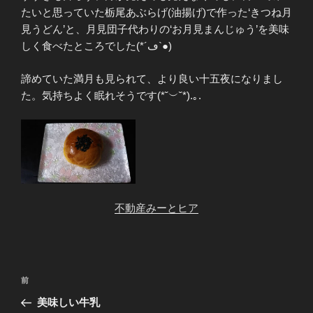
たいと思っていた栃尾あぶらげ(油揚げ)で作った‘きつね月
見うどん’と、月見団子代わりの‘お月見まんじゅう’を美味
しく食べたところでした(*´ڡ`●)
諦めていた満月も見られて、より良い十五夜になりまし
た。気持ちよく眠れそうです(*˘︶˘*).｡.
不動産みーとヒア
投
前
前
稿
の
美味しい牛乳
ナ