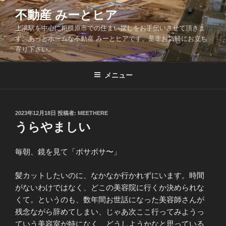
コ
不動産 みーとヒア
ン
上溝駅を中心に相模原市での住まい探しをお手伝いさせて頂きま
テ
す。あっとホームな不動産 みーとヒアです、是非お気軽にお立ち
ン
寄り下さい。
ツ
へ
メニュー
ス
キ
ッ
投
2023年12月18日
投稿者:
MEETHERE
プ
稿
うらやましい
日:
毎朝、鏡を見て「ボサボサ〜」
髪カットしたいのに、なかなか行かれずにいます。時間
がないわけではなく、どこの美容院に行くか決められな
くて。というのも、数年間お世話になった美容師さんが
残念ながら辞めてしまい、じゃあ次ここ行ってみようっ
ていう美容室が特になく、どうしようかなと思っている