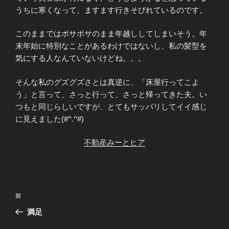
うちに寒くなって、ますます行きそびれているのです。
このままではボサボサのまま年越ししてしまいそう。年
末年始に特別なことがあるわけではないし、私の髪型を
気にする人なんていないけどね。。。
そんな私のグズグズさとは真逆に、「床屋行ってこよ
う」と言って、さっと行って、さっと帰ってきた夫。い
つもと同じらしいですが、とてもサッパリしてイイ感じ
に見えました(#^.^#)
不動産みーとヒア
投
前
前
稿
の
満足
ナ
投