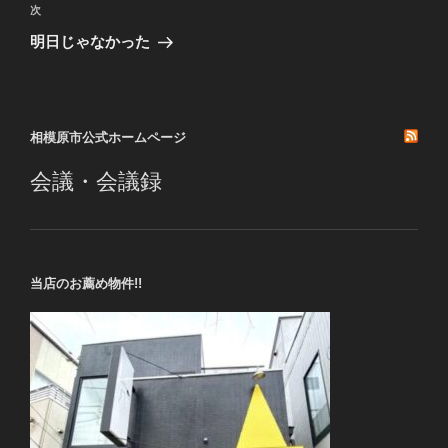
ビ
稿
次
次
ゲ
の
明日じゃなかった
投
ー
稿
シ
ョ
相模原市公式ホームページ
ン
会議・会議録
当店のお薦め物件!!