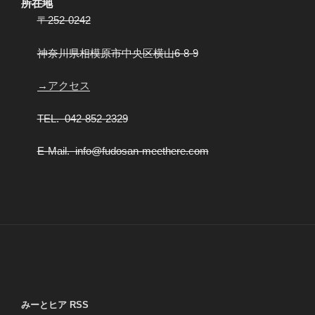
所在地
〒252-0242
神奈川県相模原市中央区横山6-8-9
→アクセス
TEL. 042-852-2329
E-Mail. info@fudosan-meethere.com
みーとヒア RSS