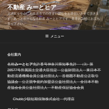
コ
不動産 みーとヒア
ン
上溝駅を中心に相模原市での住まい探しをお手伝いさせて頂きま
テ
す。あっとホームな不動産 みーとヒアです、是非お気軽にお立ち
ン
寄り下さい。
ツ
へ
メニュー
ス
キ
ッ
会社案内
プ
名称
みーとヒア
免許番号神奈川県知事免許
（3）第
28577号所属国土交通大臣指定 公益財団法人 東日本不
動産流通機構会員公益社団法人 首都圏不動産公正取引
協議会 公正競争規約加盟店公益社団法人 全日本不動
産協会会員公益社団法人 不動産保証協会会員
Chubb少額短期保険株式会社 代理店