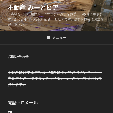
コ
不動産 みーとヒア
ン
上溝駅を中心に相模原市での住まい探しをお手伝いさせて頂きま
テ
す。あっとホームな不動産 みーとヒアです、是非お気軽にお立ち
ン
寄り下さい。
ツ
へ
メニュー
ス
キ
ッ
お問い合わせ
プ
不動産に関するご相談、物件についてのお問い合わせ、
内見ご予約、物件査定ご依頼などは、こちらで受付して
おります。
電話・Eメール
TEL.