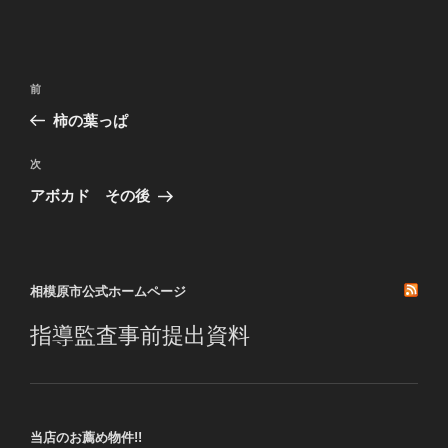
投
前
前
稿
の
柿の葉っぱ
ナ
投
ビ
稿
次
次
ゲ
の
アボカド その後
投
ー
稿
シ
ョ
相模原市公式ホームページ
ン
指導監査事前提出資料
当店のお薦め物件!!