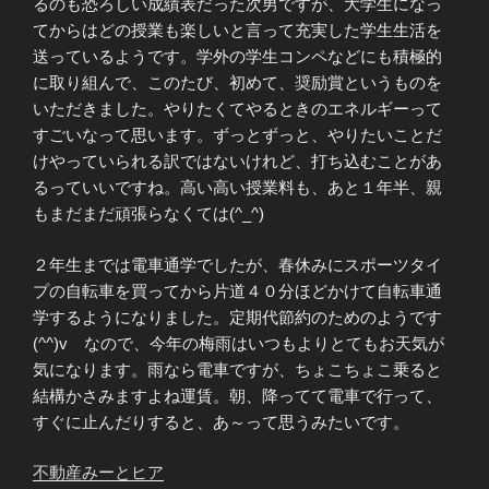
るのも恐ろしい成績表だった次男ですが、大学生になっ
てからはどの授業も楽しいと言って充実した学生生活を
送っているようです。学外の学生コンペなどにも積極的
に取り組んで、このたび、初めて、奨励賞というものを
いただきました。やりたくてやるときのエネルギーって
すごいなって思います。ずっとずっと、やりたいことだ
けやっていられる訳ではないけれど、打ち込むことがあ
るっていいですね。高い高い授業料も、あと１年半、親
もまだまだ頑張らなくては(^_^)
２年生までは電車通学でしたが、春休みにスポーツタイ
プの自転車を買ってから片道４０分ほどかけて自転車通
学するようになりました。定期代節約のためのようです
(^^)v なので、今年の梅雨はいつもよりとてもお天気が
気になります。雨なら電車ですが、ちょこちょこ乗ると
結構かさみますよね運賃。朝、降ってて電車で行って、
すぐに止んだりすると、あ～って思うみたいです。
不動産みーと
ヒア